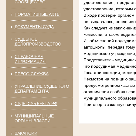
СООБЩЕСТВО
удостоверения, представ
удостоверение, которым 
НОРМАТИВНЫЕ АКТЫ
В ходе проверки органом 
не выдавалось, после че
ДОКУМЕНТЫ СУДА
Как следует из заключен
комиссии, а также водит
СУДЕБНОЕ
Из объяснений подсудимой
ДЕЛОПРОИЗВОДСТВО
автошколы, передав тому
медицинское учреждение,
СПРАВОЧНАЯ
Представитель медицинск
ИНФОРМАЦИЯ
что подсудимая медицинс
Госавтоинспекции, медиц
ПРЕСС-СЛУЖБА
Несмотря на позицию защ
предусмотренном частью 3
УПРАВЛЕНИЕ СУДЕБНОГО
ДЕПАРТАМЕНТА
ограничения свободы сро
муниципального образова
СУДЫ СУБЪЕКТА РФ
Приговор в законную силу
МУНИЦИПАЛЬНЫЕ
ОРГАНЫ ВЛАСТИ
ВАКАНСИИ