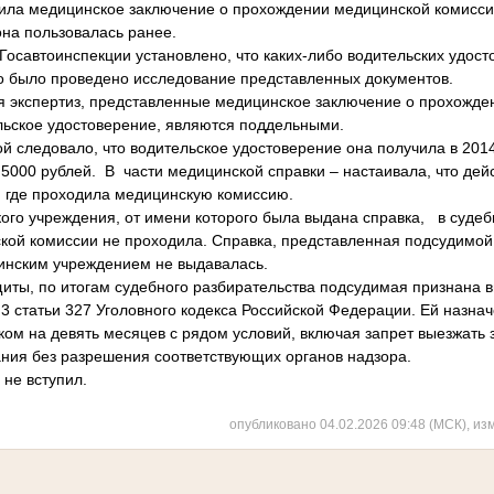
ила медицинское заключение о прохождении медицинской комиссии
она пользовалась ранее.
Госавтоинспекции установлено, что каких-либо водительских удос
го было проведено исследование представленных документов.
ия экспертиз, представленные медицинское заключение о прохожд
ельское удостоверение, являются поддельными.
 следовало, что водительское удостоверение она получила в 2014
 5000 рублей. В части медицинской справки – настаивала, что дей
 где проходила медицинскую комиссию.
ого учреждения, от имени которого была выдана справка, в судеб
кой комиссии не проходила. Справка, представленная подсудимой 
инским учреждением не выдавалась.
иты, по итогам судебного разбирательства подсудимая признана в
 статьи 327 Уголовного кодекса Российской Федерации. Ей назнач
ком на девять месяцев с рядом условий, включая запрет выезжать
ния без разрешения соответствующих органов надзора.
 не вступил.
опубликовано 04.02.2026 09:48 (МСК), из