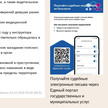
, а также водительское
товерений девушке ранее
ении медицинской
 году у инструктора
ствительно обращалась в
ном заседании пояснил,
в орган
иновной в преступлении,
ено наказание в виде
 за пределы территории
Получайте судебные
электронные письма через
Единый портал
менено 04.02.2026 09:49 (МСК)
государственных и
муниципальных услуг.