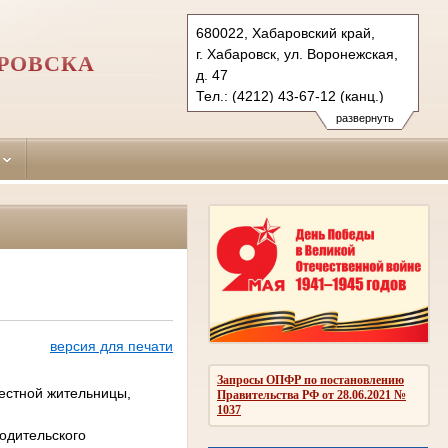
680022, Хабаровский край,
г. Хабаровск, ул. Воронежская,
АРОВСКА
д. 47
Тел.: (4212) 43-67-12 (канц.)
krasnoflotsky.hbr@sudrf.ru
развернуть
версия для печати
Запросы ОПФР по постановлению
естной жительницы,
Правительства РФ от 28.06.2021 №
1037
одительского