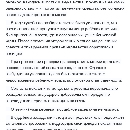
ребёнок, находясь в гостях у внука истца, похитил из её сумки
банковскую карту и потратил денежные средства без согласия
владельца на игровых автоматах.
В ходе судебного разбирательства было установлено, что
после совместной прогулки с внуком истца ребёнок ответчика
был приглашён в гости, где и совершил хищение банковской
карты. После получения уведомлений о списании денежных
средств и обнаружения пропажи карты истец обратилась в
полицию.
При проведении проверки правоохранительными органами
несовершеннолетний сознался в содеянном. Однако в
возбуждении уголовного дела было отказано в связи с
недостижением ребёнком возраста уголовной ответственности.
Согласно показаниям истца, мать ребёнка первоначально
обещала возместить ущерб в добровольном порядке, но
впоследствии перестала выходить на связь.
Ответчик (мать ребёнка) в судебное заседание не явилась.
В судебном заседании истец и её представитель поддержали
заявленные требования, подтвердив свои доводы показаниями
свидетелей — дочери истца и её внука.