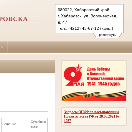
680022, Хабаровский край,
г. Хабаровск, ул. Воронежская,
АРОВСКА
д. 47
Тел.: (4212) 43-67-12 (канц.)
krasnoflotsky.hbr@sudrf.ru
развернуть
Запросы ОПФР по постановлению
Правительства РФ от 28.06.2021 №
1037
Судебные
Решение
акты