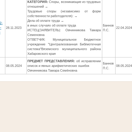
КАТЕГОРИЯ:
Споры, возникающие из трудовых
отношений →
Трудовые споры (независимо от форм
собственности работодателя): →
Дела об оплате труда →
2-
в иных случаях об оплате труда
Баннов
~
28.11.2023
22.04.202
ИСТЕЦ(ЗАЯВИТЕЛЬ): Овчинникова Тамара
П.С.
3
Семеновна
ОТВЕТЧИК: Муниципальное Бюджетное
учреждение "Централизованная Библиотечная
система"Вяземского муниципального района
Хабаровского края
ПРЕДМЕТ ПРЕДСТАВЛЕНИЯ:
об исправлении
Баннов
08.05.2024
описок и явных арифметических ошибок
08.05.202
П.С.
Овчинникова Тамара Семёновна